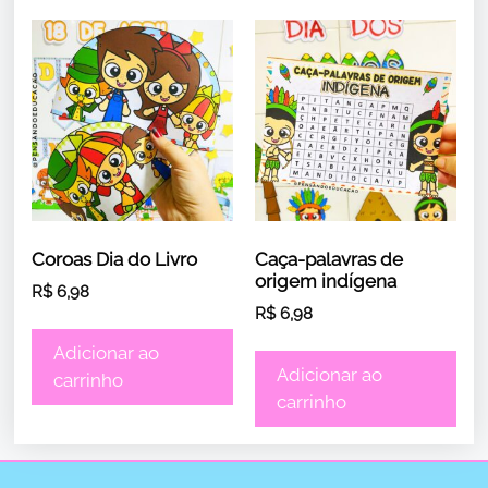
Coroas Dia do Livro
Caça-palavras de
origem indígena
R$
6,98
R$
6,98
Adicionar ao
Adicionar ao
carrinho
carrinho