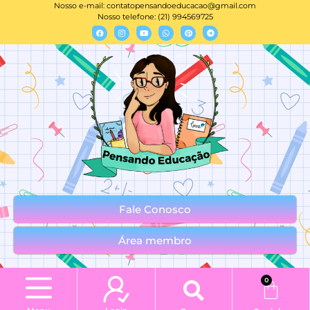
Nosso e-mail:
contatopensandoeducacao@gmail.com
Nosso telefone: (21) 994569725
Fale Conosco
Área membro
0