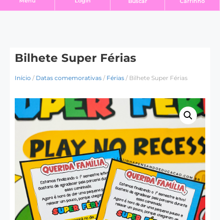
Login
Menu
Buscar
Carrinho
Bilhete Super Férias
Início
/
Datas comemorativas
/
Férias
/ Bilhete Super Férias