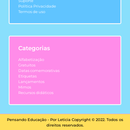
Suporte
Política Privacidade
Termos de uso
Categorias
Alfabetização
Gratuitos
Datas comemorativas
Etiquetas
Lançamentos
Mimos
Recursos didáticos
Pensando Educação - Por Leticia Copyright © 2022. Todos os
direitos reservados.