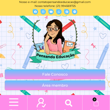
Nosso e-mail:
contatopensandoeducacao@gmail.com
Nosso telefone: (21) 994569725
Fale Conosco
Área membro
0