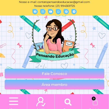
Nosso e-mail:
contatopensandoeducacao@gmail.com
Nosso telefone: (21) 994569725
Fale Conosco
Área membro
0