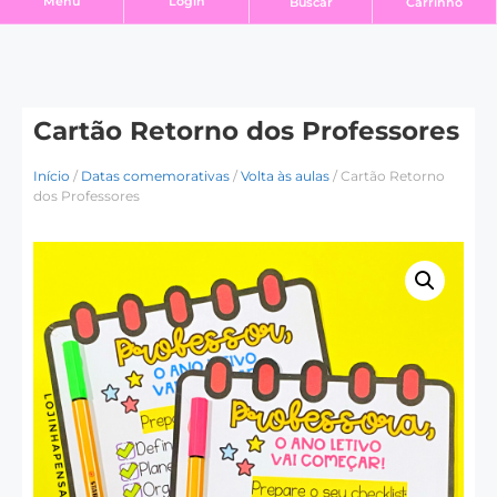
Login
Menu
Buscar
Carrinho
Cartão Retorno dos Professores
Início
/
Datas comemorativas
/
Volta às aulas
/ Cartão Retorno
dos Professores