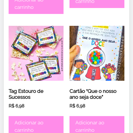
carrinho
carrinho
Tag Estouro de
Cartão “Que o nosso
Sucessos
ano seja doce”
R$
6,98
R$
6,98
Adicionar ao
Adicionar ao
carrinho
carrinho