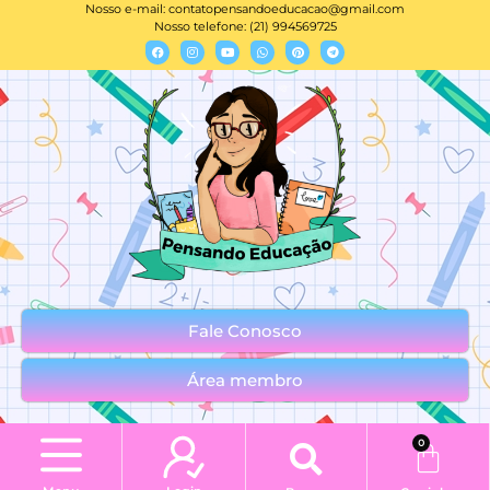
Nosso e-mail:
contatopensandoeducacao@gmail.com
Nosso telefone: (21) 994569725
Fale Conosco
Área membro
0