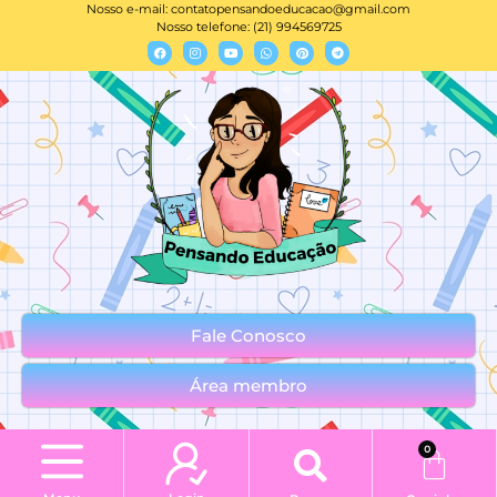
Nosso e-mail:
contatopensandoeducacao@gmail.com
Nosso telefone: (21) 994569725
Fale Conosco
Área membro
0