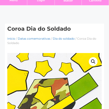
Login
Menu
Buscar
Carrinho
Coroa Dia do Soldado
Início
/
Datas comemorativas
/
Dia do soldado
/ Coroa Dia do
Soldado