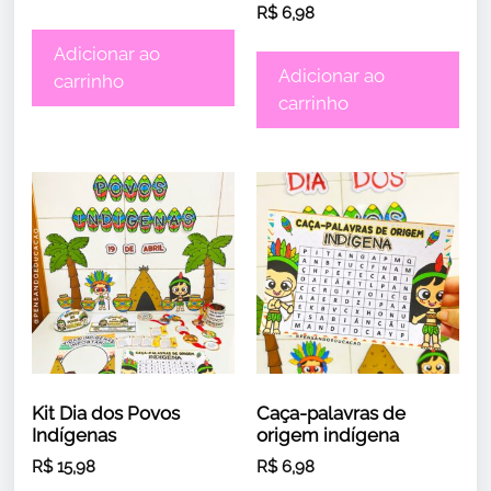
R$
6,98
Adicionar ao
Adicionar ao
carrinho
carrinho
Kit Dia dos Povos
Caça-palavras de
Indígenas
origem indígena
R$
15,98
R$
6,98