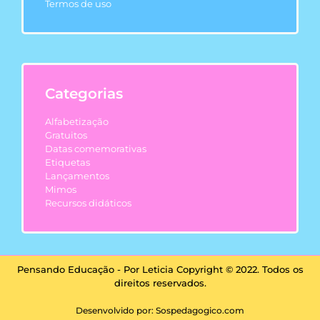
Termos de uso
Categorias
Alfabetização
Gratuitos
Datas comemorativas
Etiquetas
Lançamentos
Mimos
Recursos didáticos
Pensando Educação - Por Leticia Copyright © 2022. Todos os
direitos reservados.
Desenvolvido por: Sospedagogico.com