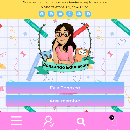
Nosso e-mail:
contatopensandoeducacao@gmail.com
Nosso telefone: (21) 994569725
Fale Conosco
Área membro
0