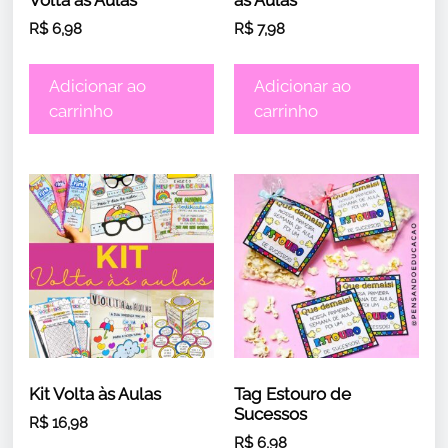
R$
6,98
R$
7,98
Adicionar ao
Adicionar ao
carrinho
carrinho
Kit Volta às Aulas
Tag Estouro de
Sucessos
R$
16,98
R$
6,98