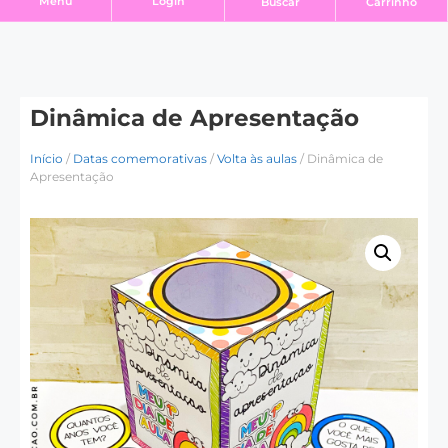
Login
Menu
Buscar
Carrinho
Dinâmica de Apresentação
Início
/
Datas comemorativas
/
Volta às aulas
/ Dinâmica de
Apresentação