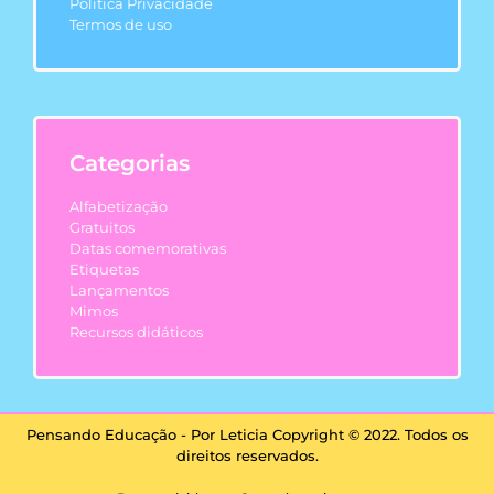
Política Privacidade
Termos de uso
Categorias
Alfabetização
Gratuitos
Datas comemorativas
Etiquetas
Lançamentos
Mimos
Recursos didáticos
Pensando Educação - Por Leticia Copyright © 2022. Todos os
direitos reservados.