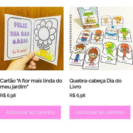
Cartão “A flor mais linda do
Quebra-cabeça Dia do
meu jardim”
Livro
R$
6,98
R$
6,98
Adicionar ao carrinho
Adicionar ao carrinho