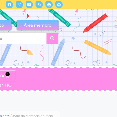
co
Área membro
0
,00
INHO
biente
/ Jogo da Memória do Meio