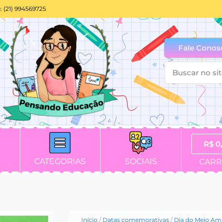
: (21) 994569725
Fale Conos
R$
0
CATEGORIAS
SOCIAIS
CARR
Início
/
Datas comemorativas
/
Dia do Meio Am