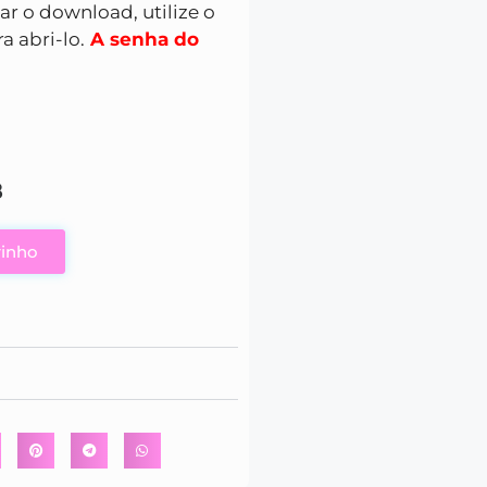
zar o download, utilize o
a abri-lo.
A senha do
8
rinho