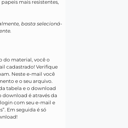
papeis mais resistentes,
almente, basta selecioná-
ente.
ão do material, você o
l cadastrado! Verifique
pam. Neste e-mail você
ento e o seu arquivo.
da tabela e o download
 o download é através da
 login com seu e-mail e
s”. Em seguida é só
ownload!