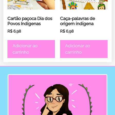
Cartão paçoca Dia dos
Caça-palavras de
Povos Indígenas
origem indígena
R$
6,98
R$
6,98
Adicionar ao
Adicionar ao
carrinho
carrinho