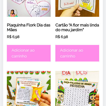
Plaquinha Flork Dia das
Cartão “A flor mais linda
Mães
do meu jardim”
R$
6,98
R$
6,98
Adicionar ao
Adicionar ao
carrinho
carrinho