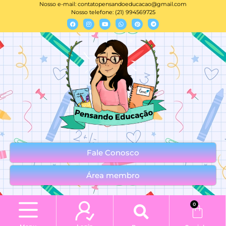
Nosso e-mail:
contatopensandoeducacao@gmail.com
Nosso telefone: (21) 994569725
Fale Conosco
Área membro
0