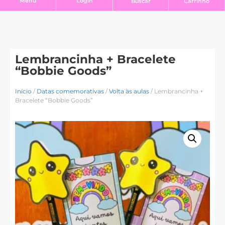
Login
Menu
Buscar
Carrinho
Lembrancinha + Bracelete
“Bobbie Goods”
Início
/
Datas comemorativas
/
Volta às aulas
/ Lembrancinha +
Bracelete “Bobbie Goods”