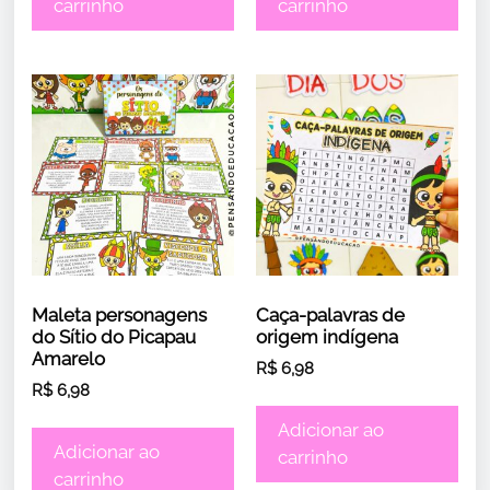
carrinho
carrinho
Maleta personagens
Caça-palavras de
do Sítio do Picapau
origem indígena
Amarelo
R$
6,98
R$
6,98
Adicionar ao
Adicionar ao
carrinho
carrinho