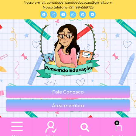
Nosso e-mail:
contatopensandoeducacao@gmail.com
Nosso telefone: (21) 994569725
Fale Conosco
Área membro
0