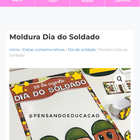
Login
Menu
Buscar
Carrinho
Moldura Dia do Soldado
Início
/
Datas comemorativas
/
Dia do soldado
/ Moldura Dia do
Soldado