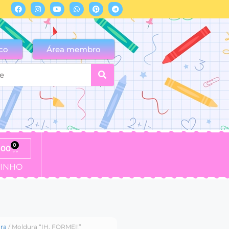
co
Área membro
0
,00
INHO
ra
/ Moldura “IH, FORMEI!”