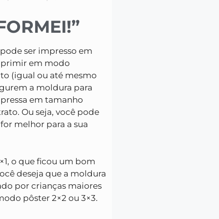
 FORMEI!”
 pode ser impresso em
imprimir em modo
to (igual ou até mesmo
segurem a moldura para
impressa em tamanho
rato. Ou seja, você pode
for melhor para a sua
×1, o que ficou um bom
você deseja que a moldura
do por crianças maiores
modo pôster 2×2 ou 3×3.