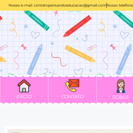
Nosso e-mail:
contatopensandoeducacao@gmail.com
Nosso telefone
INÍCIO
CONTATO
SOBRE