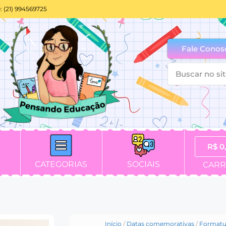
: (21) 994569725
Fale Conos
R$
0
CATEGORIAS
SOCIAIS
CARR
Início
/
Datas comemorativas
/
Formatu