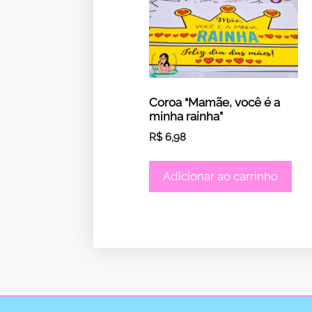
Coroa “Mamãe, você é a
minha rainha”
R$
6,98
Adicionar ao carrinho