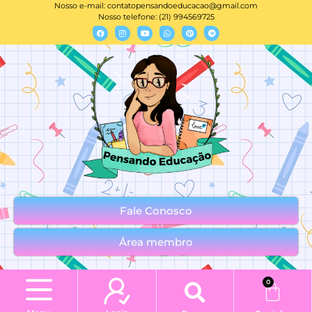
Nosso e-mail:
contatopensandoeducacao@gmail.com
Nosso telefone: (21) 994569725
Fale Conosco
Área membro
0