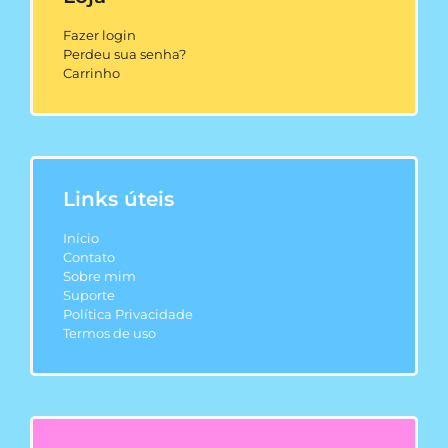
Fazer login
Perdeu sua senha?
Carrinho
Links úteis
Início
Contato
Sobre mim
Suporte
Política Privacidade
Termos de uso