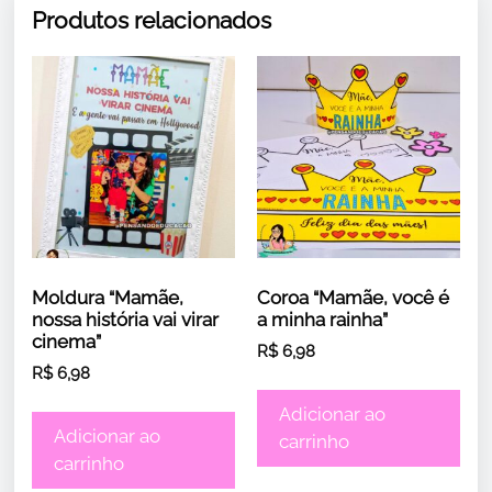
Produtos relacionados
Moldura “Mamãe,
Coroa “Mamãe, você é
nossa história vai virar
a minha rainha”
cinema”
R$
6,98
R$
6,98
Adicionar ao
Adicionar ao
carrinho
carrinho