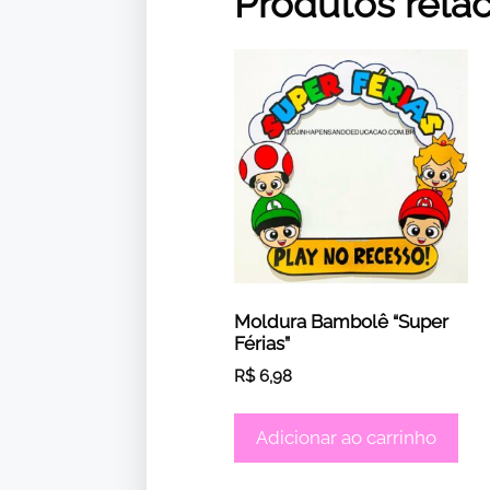
Produtos rela
Moldura Bambolê “Super
Férias”
R$
6,98
Adicionar ao carrinho