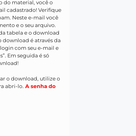
ão do material, você o
l cadastrado! Verifique
pam. Neste e-mail você
ento e o seu arquivo.
da tabela e o download
 o download é através da
 login com seu e-mail e
s”. Em seguida é só
ownload!
zar o download, utilize o
a abri-lo.
A senha do