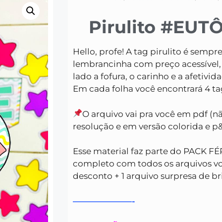
Pirulito #EU
Hello, profe! A tag pirulito é sem
lembrancinha com preço acessível,
lado a fofura, o carinho e a afetivid
Em cada folha você encontrará 4 ta
O arquivo vai pra você em pdf (nã
resolução e em versão colorida e p
Esse material faz parte do PACK FÉ
completo com todos os arquivos v
desconto + 1 arquivo surpresa de b
———————-