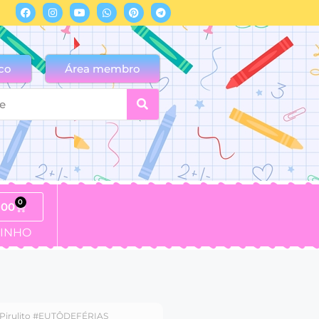
co
Área membro
0
,00
INHO
 Pirulito #EUTÔDEFÉRIAS