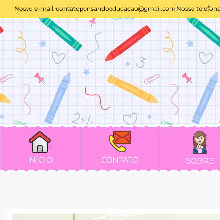
Nosso e-mail:
contatopensandoeducacao@gmail.com
Nosso telefone
INÍCIO
CONTATO
SOBRE