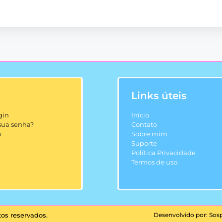
Links úteis
gin
Início
sua senha?
Contato
o
Sobre mim
Suporte
Política Privacidade
Termos de uso
tos reservados.
Desenvolvido por: So