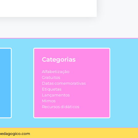
Categorias
Alfabetização
Gratuitos
Datas comemorativas
Etiquetas
Lançamentos
Mimos
Recursos didáticos
spedagogico.com