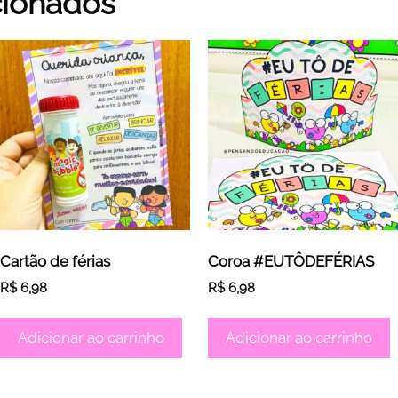
cionados
Cartão de férias
Coroa #EUTÔDEFÉRIAS
R$
6,98
R$
6,98
Adicionar ao carrinho
Adicionar ao carrinho