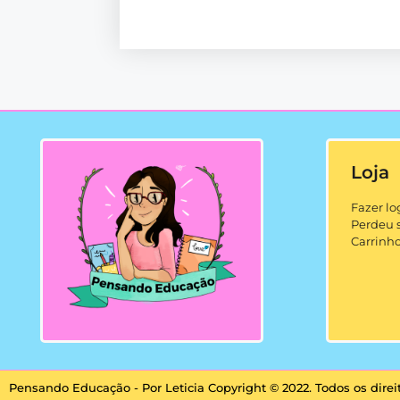
Loja
Fazer lo
Perdeu 
Carrinh
Pensando Educação - Por Leticia Copyright © 2022. Todos os direi