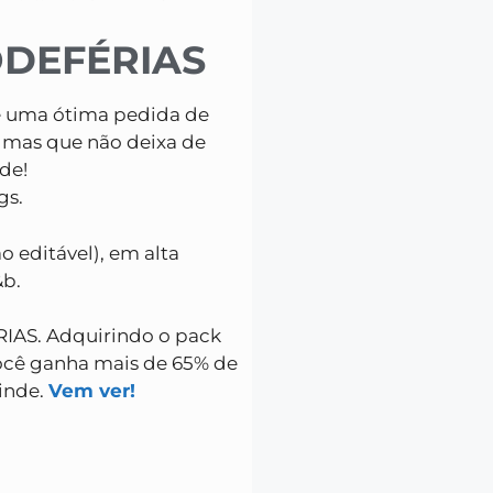
TÔDEFÉRIAS
pre uma ótima pedida de
 mas que não deixa de
ade!
gs.
o editável), em alta
&b.
RIAS. Adquirindo o pack
ocê ganha mais de 65% de
rinde.
Vem ver!