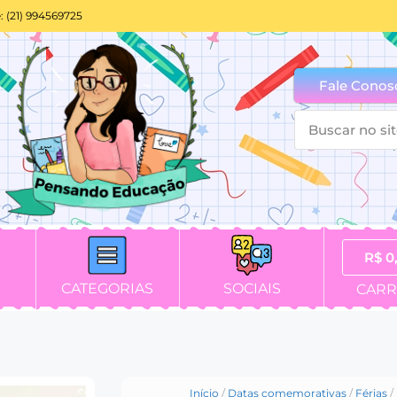
: (21) 994569725
Fale Conos
R$
0
CATEGORIAS
SOCIAIS
CARR
Início
/
Datas comemorativas
/
Férias
/