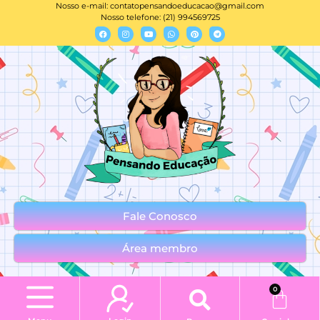
Nosso e-mail:
contatopensandoeducacao@gmail.com
Nosso telefone: (21) 994569725
Fale Conosco
Área membro
0