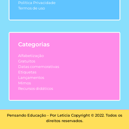
Política Privacidade
Termos de uso
Categorias
Alfabetização
Gratuitos
Datas comemorativas
Etiquetas
Lançamentos
Mimos
Recursos didáticos
Pensando Educação - Por Leticia Copyright © 2022. Todos os
direitos reservados.