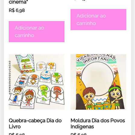
cinema”
R$
6,98
Adicionar ao
carrinho
Adicionar ao
carrinho
Quebra-cabeça Dia do
Moldura Dia dos Povos
Livro
Indígenas