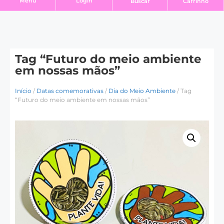
Login
Menu
Buscar
Carrinho
Tag “Futuro do meio ambiente
em nossas mãos”
Início
/
Datas comemorativas
/
Dia do Meio Ambiente
/ Tag
“Futuro do meio ambiente em nossas mãos”