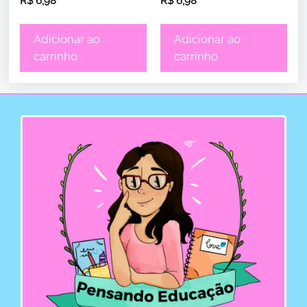
R$
6,98
R$
6,98
Adicionar ao
Adicionar ao
carrinho
carrinho