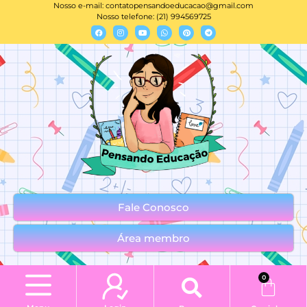
Nosso e-mail:
contatopensandoeducacao@gmail.com
Nosso telefone: (21) 994569725
Fale Conosco
Área membro
0