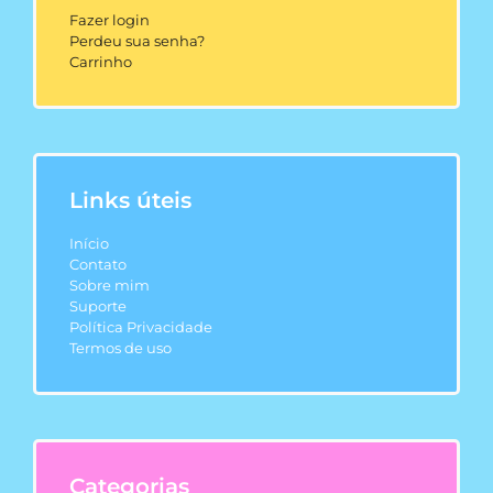
Fazer login
Perdeu sua senha?
Carrinho
Links úteis
Início
Contato
Sobre mim
Suporte
Política Privacidade
Termos de uso
Categorias