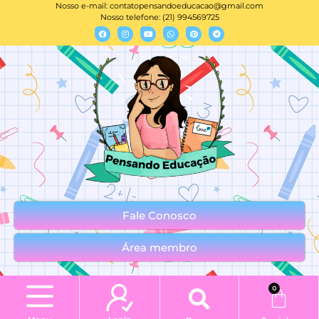
Nosso e-mail:
contatopensandoeducacao@gmail.com
Nosso telefone: (21) 994569725
Fale Conosco
Área membro
0