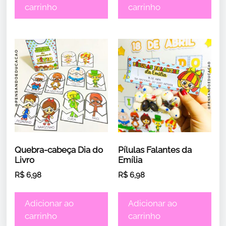
carrinho
carrinho
Quebra-cabeça Dia do
Pílulas Falantes da
Livro
Emília
R$
6,98
R$
6,98
Adicionar ao
Adicionar ao
carrinho
carrinho