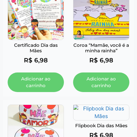
Certificado Dia das
Coroa “Mamãe, você é a
Mães
minha rainha”
R$
6,98
R$
6,98
Adicionar ao
Adicionar ao
carrinho
carrinho
Flipbook Dia das Mães
R$
6,98