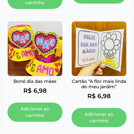
carrinho
Boné dia das mães
Cartão “A flor mais linda
do meu jardim”
R$
6,98
R$
6,98
Adicionar ao
Adicionar ao
carrinho
carrinho