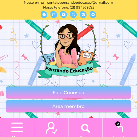
Nosso e-mail:
contatopensandoeducacao@gmail.com
Nosso telefone: (21) 994569725
Fale Conosco
Área membro
0