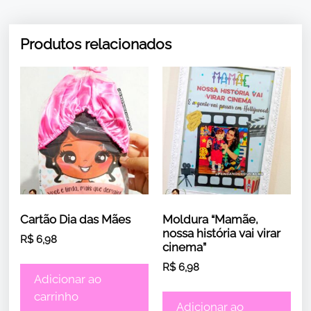
Produtos relacionados
Cartão Dia das Mães
Moldura “Mamãe,
nossa história vai virar
R$
6,98
cinema”
R$
6,98
Adicionar ao
carrinho
Adicionar ao