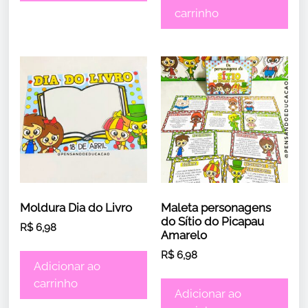
carrinho
Moldura Dia do Livro
Maleta personagens
do Sítio do Picapau
R$
6,98
Amarelo
R$
6,98
Adicionar ao
carrinho
Adicionar ao