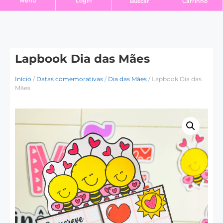
Login
Menu
Buscar
Carrinho
Lapbook Dia das Mães
Início
/
Datas comemorativas
/
Dia das Mães
/ Lapbook Dia das
Mães