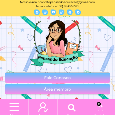
Nosso e-mail:
contatopensandoeducacao@gmail.com
Nosso telefone: (21) 994569725
Fale Conosco
Área membro
0