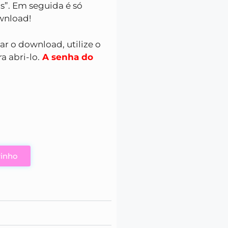
s”. Em seguida é só
ownload!
zar o download, utilize o
a abri-lo.
A senha do
rinho