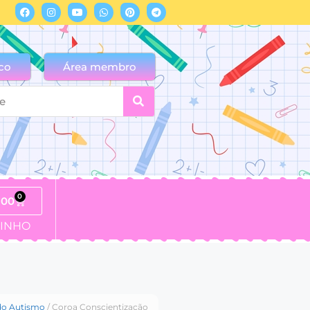
co
Área membro
0
,00
INHO
do Autismo
/ Coroa Conscientização