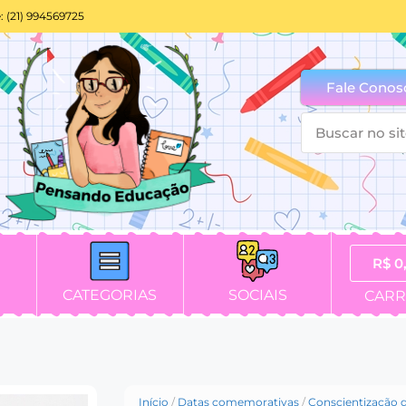
: (21) 994569725
Fale Conos
R$
0
CATEGORIAS
SOCIAIS
CARR
Início
/
Datas comemorativas
/
Conscientização 