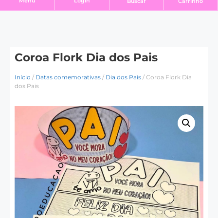
Login
Menu
Buscar
Carrinho
Coroa Flork Dia dos Pais
Início
/
Datas comemorativas
/
Dia dos Pais
/ Coroa Flork Dia
dos Pais