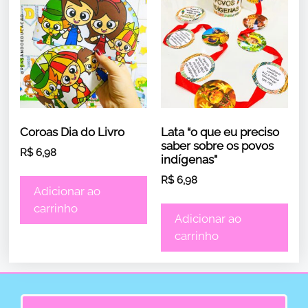
Coroas Dia do Livro
Lata “o que eu preciso
saber sobre os povos
R$
6,98
indígenas”
R$
6,98
Adicionar ao
carrinho
Adicionar ao
carrinho