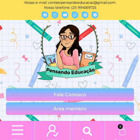
Nosso e-mail:
contatopensandoeducacao@gmail.com
Nosso telefone: (21) 994569725
Fale Conosco
Área membro
0