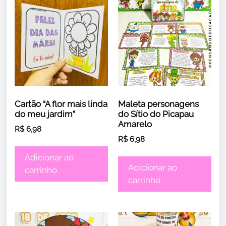
Cartão “A flor mais linda
Maleta personagens
do meu jardim”
do Sítio do Picapau
Amarelo
R$
6,98
R$
6,98
Adicionar ao
Adicionar ao
carrinho
carrinho