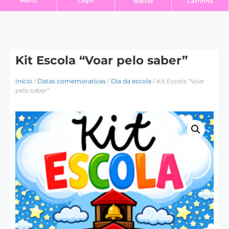
Login
Menu
Buscar
Carrinho
Kit Escola “Voar pelo saber”
Início
/
Datas comemorativas
/
Dia da escola
/ Kit Escola “Voar
pelo saber”