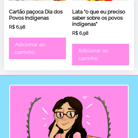
Cartão paçoca Dia dos
Lata “o que eu preciso
Povos Indígenas
saber sobre os povos
indígenas”
R$
6,98
R$
6,98
Adicionar ao
Adicionar ao
carrinho
carrinho