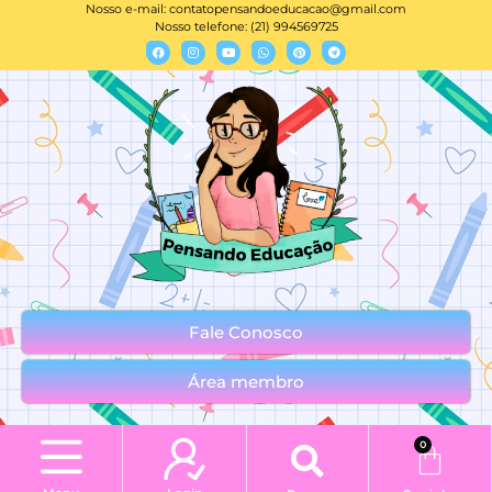
Nosso e-mail:
contatopensandoeducacao@gmail.com
Nosso telefone: (21) 994569725
Fale Conosco
Área membro
0